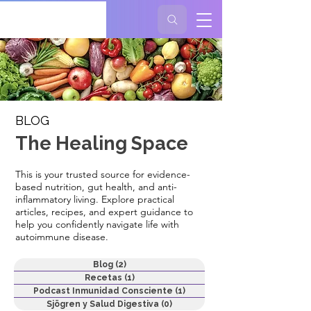
BLOG
The Healing Space
This is your trusted source for evidence-
based nutrition, gut health, and anti-
inflammatory living. Explore practical
articles, recipes, and expert guidance to
help you confidently navigate life with
autoimmune disease.
Blog
(2)
2 entradas
Recetas
(1)
1 entrada
Podcast Inmunidad Consciente
(1)
1 entrada
Sjögren y Salud Digestiva
(0)
0 entradas