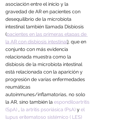
asociación entre el inicio y la 
gravedad de AR en pacientes con 
desequilibrio de la microbiota 
intestinal también llamada Disbiosis 
(
pacientes en las primeras etapas de 
la AR con disbiosis intestinal
),
 que en 
conjunto con más evidencia 
relacionada muestra como la 
disbiosis de la microbiota intestinal 
está relacionada con la aparición y 
progresión de varias enfermedades 
reumáticas 
autoinmunes/inflamatorias, no solo 
la AR, sino también la 
espondiloartritis 
(SpA)
 , 
la artritis psoriásica (PsA)
 y 
el 
lupus eritematoso sistémico ( LES)